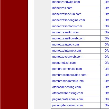
monetizartuweb.com
Ofe
monetizas.com
Ofe
monetizationclub.com
Ofe
monetizationengine.com
Ofe
monetizationtools.com
Ofe
monetizatusitio.com
Ofe
monetizatusitioweb.com
Ofe
monetizatuweb.com
Ofe
monetizeinternet.com
Ofe
monetizeyourweb.com
Ofe
netmonetizer.com
Ofe
nombrecomercial.com
Ofe
nombrescomerciales.com
Ofe
nombresdedominio.info
Ofe
ofertasdehosting.com
Ofe
ofertaswebhosting.com
Ofe
paginaprofesional.com
Ofe
parkingdedominio.com
Ofe