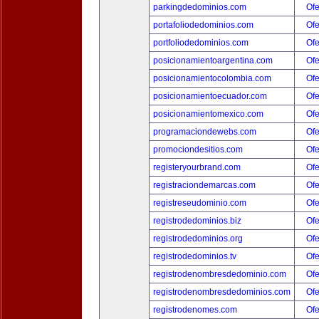
parkingdedominios.com
Ofe
portafoliodedominios.com
Ofe
portfoliodedominios.com
Ofe
posicionamientoargentina.com
Ofe
posicionamientocolombia.com
Ofe
posicionamientoecuador.com
Ofe
posicionamientomexico.com
Ofe
programaciondewebs.com
Ofe
promociondesitios.com
Ofe
registeryourbrand.com
Ofe
registraciondemarcas.com
Ofe
registreseudominio.com
Ofe
registrodedominios.biz
Ofe
registrodedominios.org
Ofe
registrodedominios.tv
Ofe
registrodenombresdedominio.com
Ofe
registrodenombresdedominios.com
Ofe
registrodenomes.com
Ofe