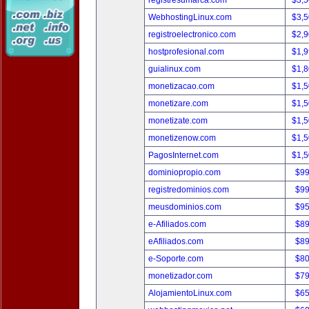
registresumarca.com
$3,
WebhostingLinux.com
$3,
registroelectronico.com
$2,
hostprofesional.com
$1,
guialinux.com
$1,
monetizacao.com
$1,
monetizare.com
$1,
monetizate.com
$1,
monetizenow.com
$1,
PagosInternet.com
$1,
dominiopropio.com
$9
registredominios.com
$9
meusdominios.com
$9
e-Afiliados.com
$8
eAfiliados.com
$8
e-Soporte.com
$8
monetizador.com
$7
AlojamientoLinux.com
$6