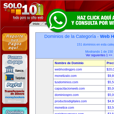
Dominios de la Categoría -
Web H
151 dominios en esta categ
Mostrando 1 de 150
Ver siguientes 1 >>
Nombre de Dominio
Prec
webhostingpro.com
$20,
monetizalo.com
$9,
tusdominios.com
$5,
capacitacionweb.com
$5,
dominiospro.com
$5,
productosdigitales.com
$4,
monetice.com
$3,