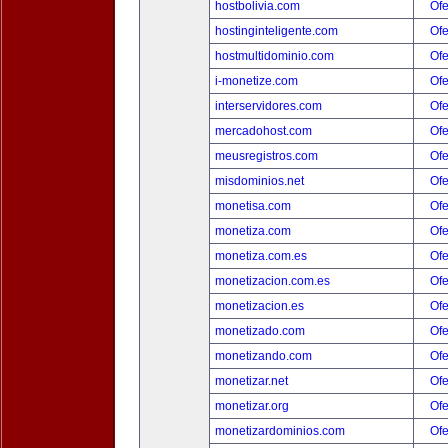
hostbolivia.com
Ofe
hostinginteligente.com
Ofe
hostmultidominio.com
Ofe
i-monetize.com
Ofe
interservidores.com
Ofe
mercadohost.com
Ofe
meusregistros.com
Ofe
misdominios.net
Ofe
monetisa.com
Ofe
monetiza.com
Ofe
monetiza.com.es
Ofe
monetizacion.com.es
Ofe
monetizacion.es
Ofe
monetizado.com
Ofe
monetizando.com
Ofe
monetizar.net
Ofe
monetizar.org
Ofe
monetizardominios.com
Ofe