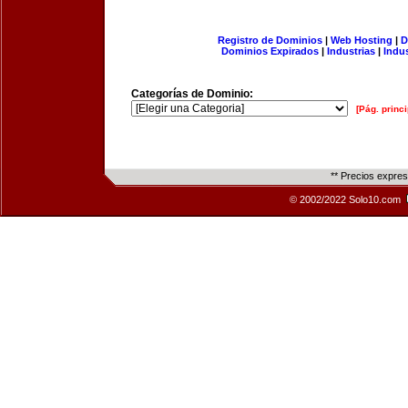
Registro de Dominios
|
Web Hosting
|
D
Dominios Expirados
|
Industrias
|
Indu
Categorías de Dominio:
[Pág. princi
** Precios expre
© 2002/2022 Solo10.com