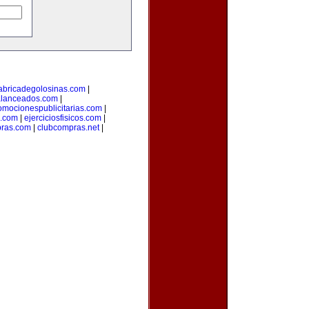
abricadegolosinas.com
|
alanceados.com
|
omocionespublicitarias.com
|
a.com
|
ejerciciosfisicos.com
|
pras.com
|
clubcompras.net
|