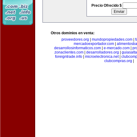
Precio Ofrecido $
Otros dominios en venta:
proveedores.org
|
mundopropiedades.com
|
f
mercadoexportador.com
|
alimentosb
desarrollosinformaticos.com
|
e-mercado.com
|
pr
zonaclientes.com
|
desarrolladores.org
|
guiasalt
foreigntrade.info
|
microelectronica.net
|
clubcom
clubcompras.org
|