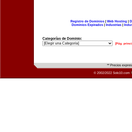
Registro de Dominios
|
Web Hosting
|
D
Dominios Expirados
|
Industrias
|
Indu
Categorías de Dominio:
[Pág. princi
** Precios expre
© 2002/2022 Solo10.com