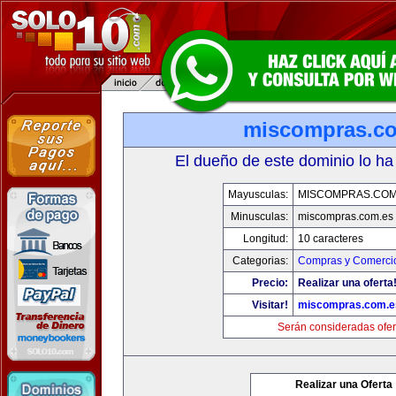
miscompras.c
El dueño de este dominio lo ha
Mayusculas:
MISCOMPRAS.COM
Minusculas:
miscompras.com.es
Longitud:
10 caracteres
Categorias:
Compras y Comercio
Precio:
Realizar una oferta
Visitar!
miscompras.com.e
Serán consideradas ofer
Realizar una Oferta