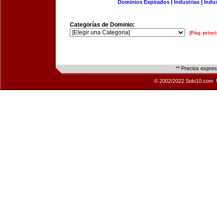
Dominios Expirados
|
Industrias
|
Indu
Categorías de Dominio:
[Pág. princi
** Precios expre
© 2002/2022 Solo10.com