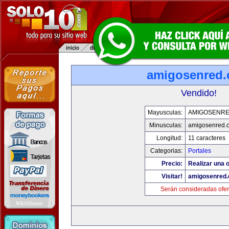
amigosenred
Vendido!
Mayusculas:
AMIGOSENR
Minusculas:
amigosenred.
Longitud:
11 caracteres
Categorias:
Portales
Precio:
Realizar una o
Visitar!
amigosenred
Serán consideradas ofer