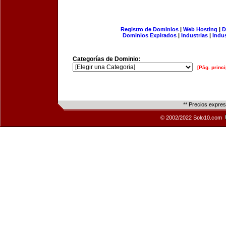
Registro de Dominios
|
Web Hosting
|
D
Dominios Expirados
|
Industrias
|
Indu
Categorías de Dominio:
[Pág. princi
** Precios expre
© 2002/2022 Solo10.com